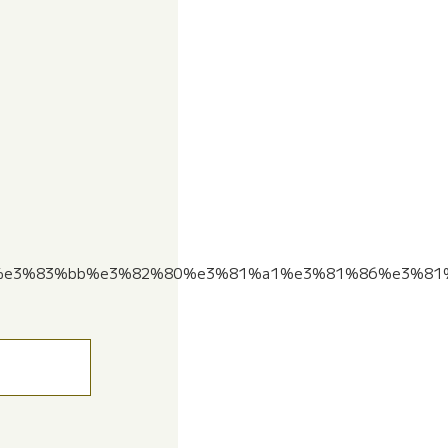
82%e3%83%bb%e3%82%80%e3%81%a1%e3%81%86%e3%81