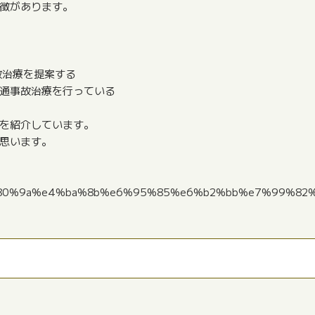
徴があります。
故治療を提案する
通事故治療を行っている
を紹介しています。
思います。
a4%e9%80%9a%e4%ba%8b%e6%95%85%e6%b2%bb%e7%99%