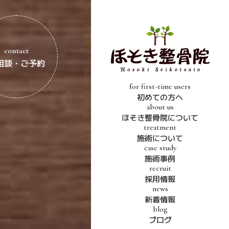
contact
相談・ご予約
for first-time users
初めての方へ
about us
ほそき整骨院について
treatment
施術について
case study
施術事例
recruit
採用情報
news
新着情報
blog
ブログ