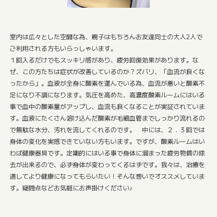
室内は広々とした空間な為、親子はもちろんお友達同士の大人2人で
ご利用される方もいらっしゃいます。
１回入るだけでもスッキリ感があり、疲労回復効果があります。な
ぜ、この方たちは症状が改善しているのか？ズバリ、「血流が良くな
ったから」。血液が全身に酸素を運んでいる為、血流が悪いと酸素不
足になり不調になります。気圧を高めた、高濃度酸素ルームにはいる
事で血中の酸素量がアップし、血流も良くなることが実証されていま
す。血液にたくさん溶け込んだ酸素が毛細血管までしっかり流れるの
で無駄な水分、汚れを流してくれるのです。 中には、２．３回では
身体の変化を実感できていない方もいます。ですが、酸素ルームはい
わば健康器具です。定期的にはいる事で身体に溜まった疲労物質の除
去が出来るので、必ず身体が変わってくるはずです。我々は、治療を
通してより健康になってもらいたい！そんな想いでオススメしていま
す。疑問点などお気軽にお声掛けください♪