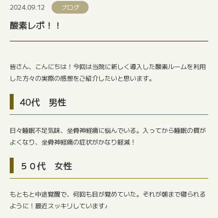
2024.09.12
ブログ
酸素レポ！！
皆さん、こんにちは！今回は当院に新しく導入した酸素ルームを利用
した方々の実際の感想をご紹介したいと思います。
40代 男性
日々睡眠不足気味、坐骨神経痛に悩んでいる。入ってから睡眠の質が
よくなり、坐骨神経痛の症状がかなり軽減！
５０代 女性
もともと中途覚醒で、何回も目が覚めていた。それが朝まで寝られる
ように！最近スッキリしています♪