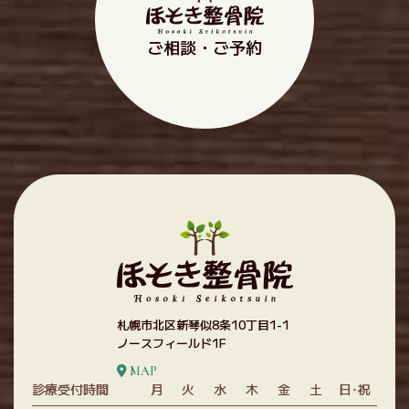
ご相談・ご予約
札幌市北区新琴似8条10丁目1-1
ノースフィールド1F
MAP
診療受付時間
月
火
水
木
金
土
日･祝