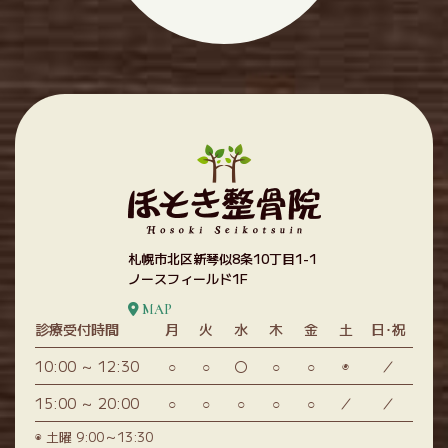
札幌市北区新琴似8条10丁目1-1
ノースフィールド1F
MAP
診療受付時間
月
火
水
木
金
土
日･祝
10:00 ～ 12:30
○
○
〇
○
○
◉
／
15:00 ～ 20:00
○
○
○
○
○
／
／
◉ 土曜 9:00～13:30