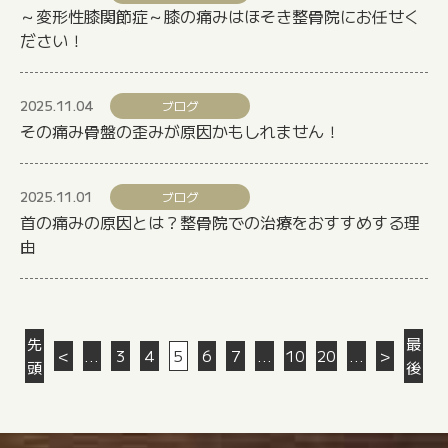
～変形性膝関節症～膝の痛みはほそき整骨院にお任せく
ださい！
2025.11.04
ブログ
その痛み骨盤の歪みが原因かもしれません！
2025.11.01
ブログ
首の痛みの原因とは？整骨院での治療をおすすめする理
由
先
最
<
...
3
4
5
6
7
...
10
20
...
>
頭
後