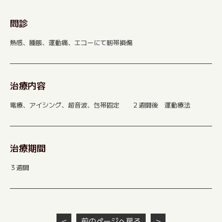
問診
熱感、腫脹、運動痛、エコーにて靭帯損傷
治療内容
電療、アイシング、超音波、包帯固定 ２週間後 運動療法
治療期間
３週間
＜
前のページへ戻る
＞