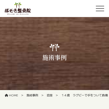
施術事例
>
>
>
HOME
施術事例
捻挫
１４歳 ラグビーで手をついて負傷