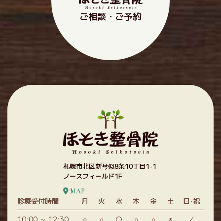
ご相談・ご予約
札幌市北区新琴似8条10丁目1-1
ノースフィールド1F
MAP
診療受付時間
月
火
水
木
金
土
日･祝
10:00 ～ 12:30
○
○
〇
○
○
◉
／