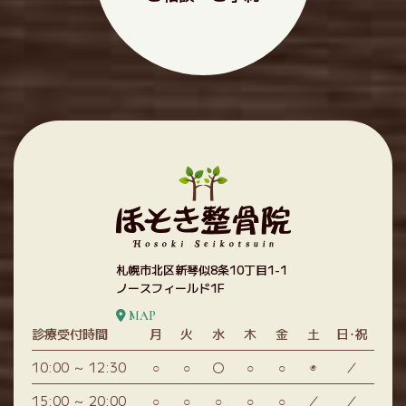
札幌市北区新琴似8条10丁目1-1
ノースフィールド1F
MAP
診療受付時間
月
火
水
木
金
土
日･祝
10:00 ～ 12:30
○
○
〇
○
○
◉
／
15:00 ～ 20:00
○
○
○
○
○
／
／