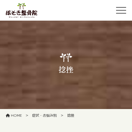
捻挫
>
>
HOME
症状・お悩み別
捻挫