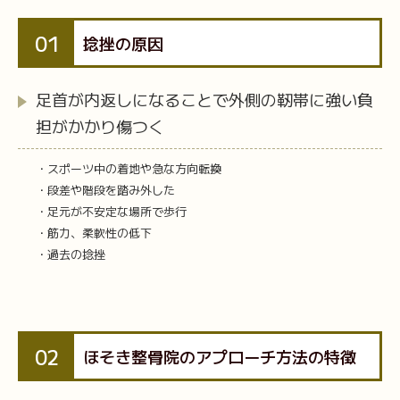
01
捻挫の原因
足首が内返しになることで外側の靭帯に強い負
担がかかり傷つく
・スポーツ中の着地や急な方向転換
・段差や階段を踏み外した
・足元が不安定な場所で歩行
・筋力、柔軟性の低下
・過去の捻挫
02
ほそき整骨院のアプローチ方法の特徴