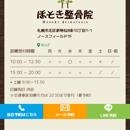
札幌市北区新琴似8条10丁目1-1
ノースフィールド1F
MAP
診療受付時間
月
火
水
木
金
土
日･祝
10:00 ～ 12:30
○
○
〇
○
○
◉
／
15:00 ～ 20:00
○
○
○
○
○
／
／
◉ 土曜 9:00～13:30
日曜祝日 休診
※交通事故治療の方は 20:30まで受付（要予約）
© ほそき整骨院 All Rights Reserved.
当日予約はこちら
メール予約
LINE予約